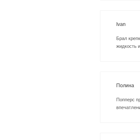
Ivan
Брал крепк
жидкость и
Полина
Попперс пр
впечатлени