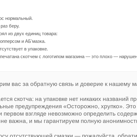
рс нормальный.
раз беру.
оял из двух единиц товара:
опперсом и АБ'мазка.
тсутствует в упаковке.
апечатана скотчем с логотипом магазина — это плохо — наруше
рим вас за обратную связь и доверие к нашему м
ается скотча: на упаковке нет никаких названий 
ьные предупреждения «Осторожно, хрупко». Это 
и первом взгляде невозможно определить содер
йне важна, и мы гарантируем полную анонимность
осу отсутствующей смазки — пожалуйста, обрати