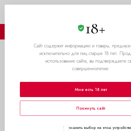
Омск
8(800)500-69-69
ЗАКАЗАТЬ ЗВОНОК
18+
🏪 МАГАЗИНЫ
🛒 КАТАЛОГ
Сайт содержит информацию и товары, предназ
исключительно для лиц старше 18 лет. Про
Оставить свой отзыв
использование сайта, вы подтверждаете с
совершеннолетие.
—
Главная страница
Отзывы
Мне есть 18 лет
➡️
Отзывы в Tele
ОСТАВИТЬ СВО
Покинуть сайт
Запомнить выбор на этом устройств
Максим