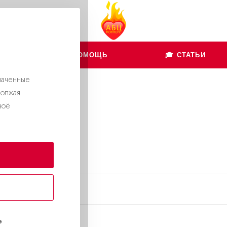
👨🏻‍💻 ПОМОЩЬ
🎓 СТАТЬИ
наченные
должая
воё
gramm
Й ОТЗЫВ
е