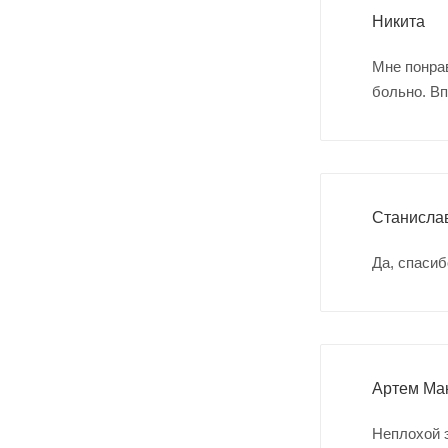
Никита
Мне понрав
больно. Вп
Станисла
Да, спасиб
Артем Ма
Неплохой 