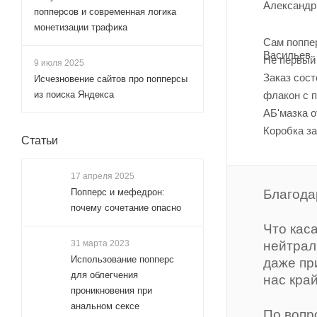
попперсов и современная логика
монетизации трафика
Сам поппе
Не первый 
9 июля 2025
Заказ сост
Исчезновение сайтов про попперсы
из поиска Яндекса
флакон с п
АБ'мазка о
Коробка з
Статьи
17 апреля 2025
Попперс и мефедрон:
Благода
почему сочетание опасно
Что кас
31 марта 2023
нейтрал
Использование попперс
даже пр
для облегчения
нас кра
проникновения при
анальном сексе
По вопр