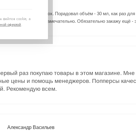
нки приобрели Party Box. Порадовал объём - 30 мл, как раз дл
 файлов cookie, а
всех, время провели замечательно. Обязательно закажу ещё - 
ной офертой
.
первый раз покупаю товары в этом магазине. Мне
ные цены и помощь менеджеров. Попперсы каче
й. Рекомендую всем.
Александр Васильев