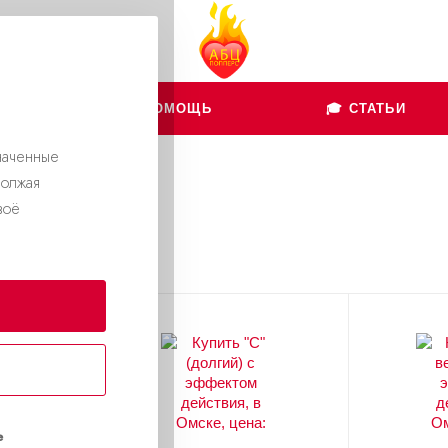
👨🏻‍💻 ПОМОЩЬ
🎓 СТАТЬИ
наченные
должая
воё
е