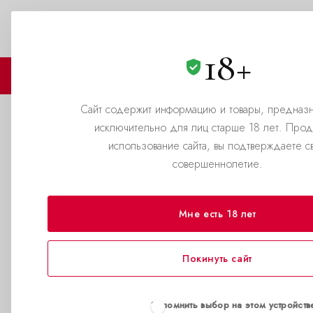
Омск
8(800)500-69-69
ЗАКАЗАТЬ ЗВОНОК
18+
🏪 МАГАЗИНЫ
🛒 КАТАЛОГ
Сайт содержит информацию и товары, предназ
исключительно для лиц старше 18 лет. Про
Каталог
использование сайта, вы подтверждаете с
совершеннолетие.
—
Главная страница
Каталог
Мне есть 18 лет
Покинуть сайт
Запомнить выбор на этом устройств