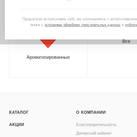
"А" (сильный)
"B" (сила/вр
Продолжая использовать сайт, вы соглашаетесь с использованием
также с
условиями обработки персональных данных
и
публич
Все
Ароматизированные
КАТАЛОГ
О КОМПАНИИ
АКЦИИ
Благотворительность
Дилерский кабинет