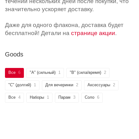
течении нескольких дней после покупки, что
значительно ускоряет доставку.
Даже для одного флакона, доставка будет
бесплатной! Детали на
странице акции
.
Goods
Все
6
"А" (сильный)
1
"B" (сила/время)
2
"C" (долгий)
1
Для вечеринки
2
Аксессуары
2
Все
4
Наборы
1
Парам
3
Соло
6