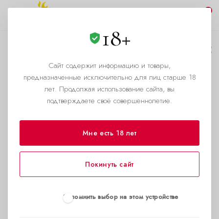
0
18+
Постаматы
Сайт содержит информацию и товары,
—
—
—
Главная страница
Помощь
Условия доставки
предназначенные исключительно для лиц старше 18
Доставка в Омске
лет. Продолжая использование сайта, вы
подтверждаете своё совершеннолетие.
Мне есть 18 лет
Покинуть сайт
Запомнить выбор на этом устройстве